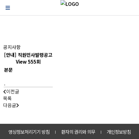
고객마당
우리는 가족입니다! 감천참편한요양병원
공지사항
[안내] 직원인사발령공고
View 555회
본문
.
이전글
목록
다음글
영상정보처리기기 방침
환자의 권리와 의무
개인정보방침