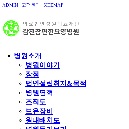
ADMIN
고객센터
SITEMAP
병원소개
병원이야기
장점
법인설립취지&목적
병원연혁
조직도
보유장비
원내배치도