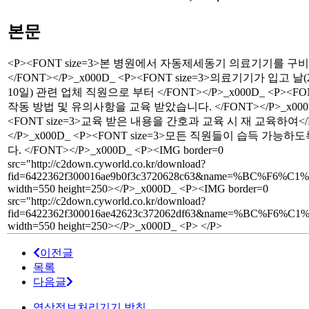
본문
<P><FONT size=3>본 병원에서 자동제세동기 의료기기를 구
</FONT></P>_x000D_ <P><FONT size=3>의료기기가 입고 날(
10일) 관련 업체 직원으로 부터 </FONT></P>_x000D_ <P><FONT
작동 방법 및 유의사항을 교육 받았습니다. </FONT></P>_x000D
<FONT size=3>교육 받은 내용을 간호과 교육 시 재 교육하여</
</P>_x000D_ <P><FONT size=3>모든 직원들이 습득 가능
다. </FONT></P>_x000D_ <P><IMG border=0
src="http://c2down.cyworld.co.kr/download?
fid=6422362f300016ae9b0f3c3720628c63&name=%BC%F6%C1%
width=550 height=250></P>_x000D_ <P><IMG border=0
src="http://c2down.cyworld.co.kr/download?
fid=6422362f300016ae42623c372062df63&name=%BC%F6%C1%
width=550 height=250></P>_x000D_ <P> </P>
이전글
목록
다음글
영상정보처리기기 방침