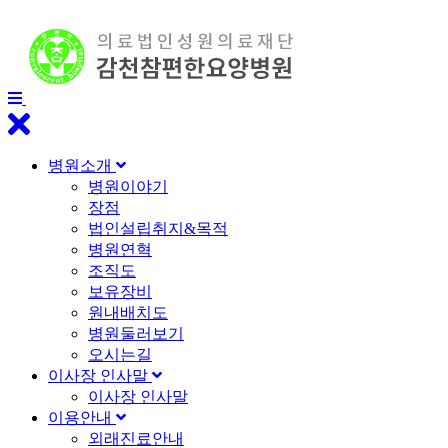
병원소개
병원이야기
장점
법인설립취지&목적
병원연혁
조직도
보유장비
원내배치도
병원둘러보기
오시는길
이사장 인사말
이사장 인사말
이용안내
외래진료안내