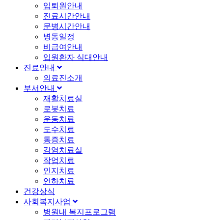
입퇴원안내
진료시간안내
문병시간안내
병동일정
비급여안내
입원환자 식대안내
진료안내
의료진소개
부서안내
재활치료실
로봇치료
운동치료
도수치료
통증치료
감염치료실
작업치료
인지치료
연하치료
건강상식
사회복지사업
병원내 복지프로그램