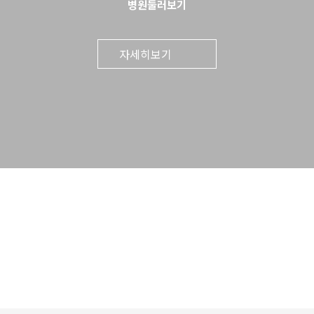
병원둘러보기
자세히보기
의료진 안내
신경외과 전문의 l 재활의학과 l 가정의학과 l 한방과
자세히보기