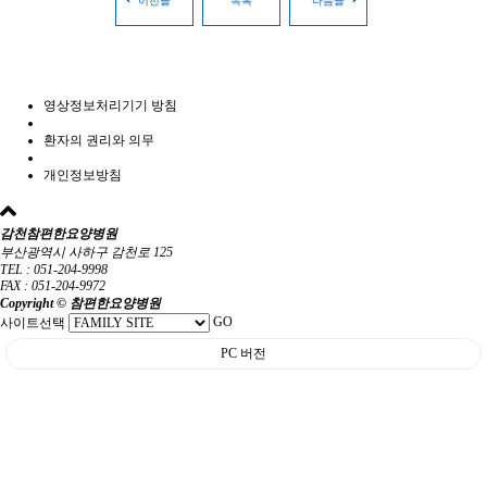
이전글
목록
다음글
영상정보처리기기 방침
환자의 권리와 의무
개인정보방침
감천참편한요양병원
부산광역시 사하구 감천로 125
TEL : 051-204-9998
FAX : 051-204-9972
Copyright © 참편한요양병원
GO
사이트선택
PC 버전