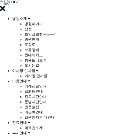
병원소개
병원이야기
장점
법인설립취지&목적
병원연혁
조직도
보유장비
원내배치도
병원둘러보기
오시는길
이사장 인사말
이사장 인사말
이용안내
외래진료안내
입퇴원안내
진료시간안내
문병시간안내
병동일정
비급여안내
입원환자 식대안내
진료안내
의료진소개
부서안내